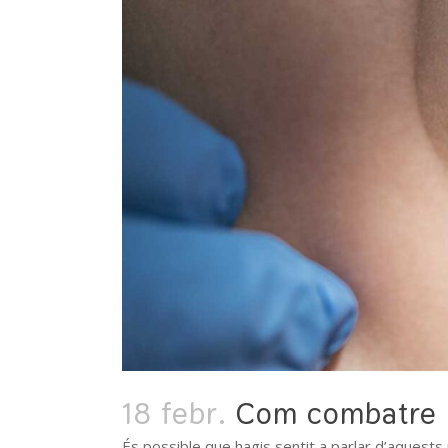
18 febr.
Com combatre la
És possible que hagis sentit a parlar d’aquests