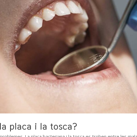
 placa i la tosca?
 problemes. La placa bacteriana i la tosca es troben entre les mal