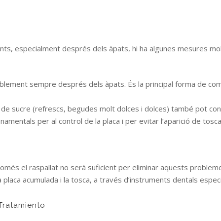
nts, especialment després dels àpats, hi ha algunes mesures molt
riblement sempre després dels àpats. És la principal forma de comb
 de sucre (refrescs, begudes molt dolces i dolces) també pot con
namentals per al control de la placa i per evitar l’aparició de tosca
 només el raspallat no serà suficient per eliminar aquests probleme
a placa acumulada i la tosca, a través d’instruments dentals especi
Tratamiento