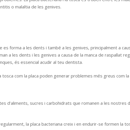
titis o malaltia de les genives.
es forma a les dents i també a les genives, principalment a causa
man a les dents i les genives a causa de la manca de raspallat regu
ques, és essencial acudir al teu dentista.
a tosca com la placa poden generar problemes més greus com la gingiv
stes d’aliments, sucres i carbohidrats que romanen a les nostres 
egularment, la placa bacteriana creix i en endurir-se formen la to