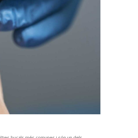
alties bucals més comunes i són un dels