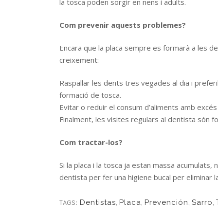
la tosca poden sorgir en nens i adults.
Com prevenir aquests problemes?
Encara que la placa sempre es formarà a les de
creixement:
Raspallar les dents tres vegades al dia i prefe
formació de tosca.
Evitar o reduir el consum d’aliments amb excés
Finalment, les visites regulars al dentista són fo
Com tractar-los?
Si la placa i la tosca ja estan massa acumulats,
dentista per fer una higiene bucal per eliminar l
TAGS:
Dentistas
,
Placa
,
Prevención
,
Sarro
,