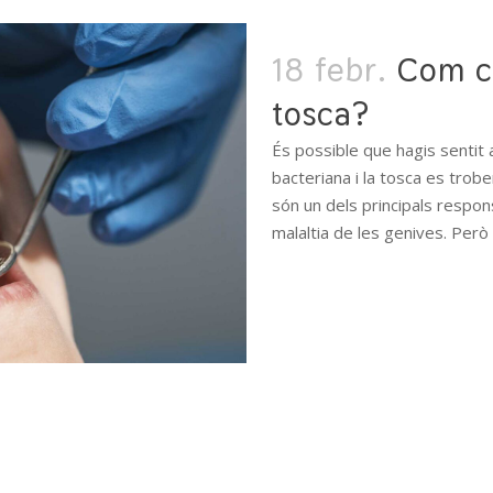
18 febr.
Com co
tosca?
És possible que hagis sentit 
bacteriana i la tosca es trob
són un dels principals respon
malaltia de les genives. Però
READ MORE