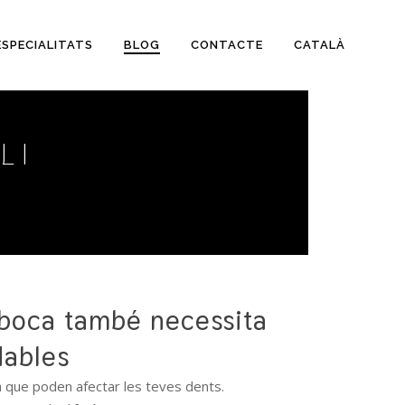
ESPECIALITATS
BLOG
CONTACTE
CATALÀ
 I
 boca també necessita
dables
ina que poden afectar les teves dents.