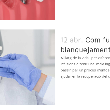
READ MORE
12 abr.
Com fu
blanquejament
Al llarg de la vida i per dife
infusions o tenir una mala hi
passin per un procés d'enfosq
ajudar en la recuperació del co
READ MORE