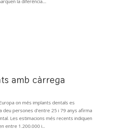
rquen la diferència....
nts amb càrrega
'Europa on més implants dentals es
da deu persones d'entre 25 i 79 anys afirma
 dental. Les estimacions més recents indiquen
en entre 1.200.000 i...