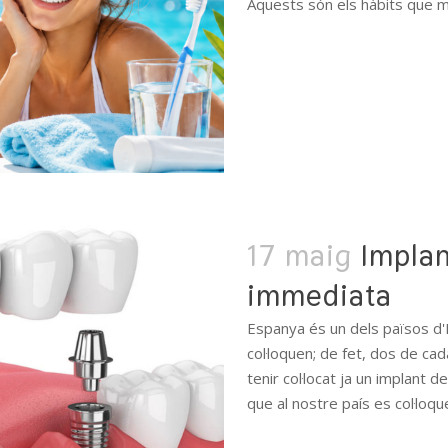
Aquests són els hàbits que ma
READ MORE
17 maig
Impla
immediata
Espanya és un dels països d
col·loquen; de fet, dos de ca
tenir col·locat ja un implant
que al nostre país es col·loqu