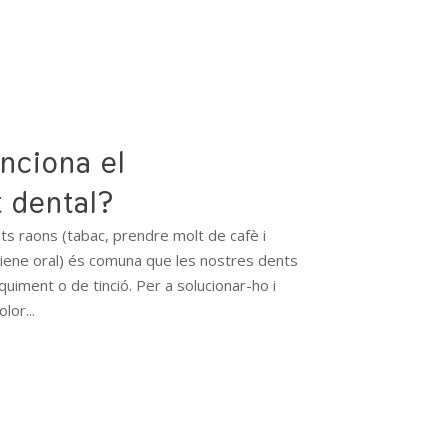
nciona el
 dental?
rents raons (tabac, prendre molt de cafè i
giene oral) és comuna que les nostres dents
uiment o de tinció. Per a solucionar-ho i
lor...