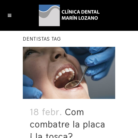
DENTISTAS TAG
18 febr.
Com
combatre la placa
i la tosca?